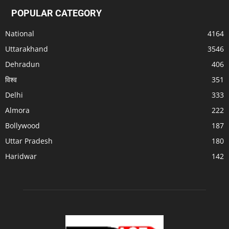
POPULAR CATEGORY
National
4164
Uttarakhand
3546
Dehradun
406
विश्व
351
Delhi
333
Almora
222
Bollywood
187
Uttar Pradesh
180
Haridwar
142