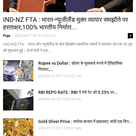
IND-NZ FTA : भारत-न्यूजीलैंड मुक्त व्यापार समझौते पर
हस्ताक्षर,100% भारतीय निर्यात...
Puja
-
2026-04-27 IST 5:12:23: pm
0
IND-NZ FTA : भारत और न्यूजीलैंड के बीच द्विपक्षीय व्यापारिक संबंधों में सोमवार को एक नए युग
की शुरुआत हुई। दोनों देशों ने एक...
Rupee vs Dollar : डॉलर के मुकाबले रुपये में ऐतिहासिक
गिरावट,...
2026-03-27 IST 11:11:22: am
RBI REPO RATE : RBI ने रेपो रेट को 5.25% पर...
2026-02-06 IST 10:56:10: am
Gold Silver Price : सर्राफा बाजार में हाहाकार; चांदी एक दिन...
2026-01-31 IST 12:00:31: pm