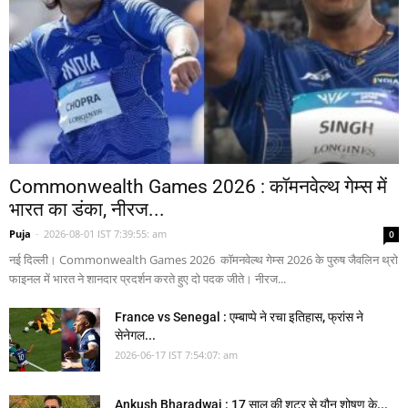
Commonwealth Games 2026 : कॉमनवेल्थ गेम्स में
भारत का डंका, नीरज...
Puja
-
2026-08-01 IST 7:39:55: am
0
नई दिल्ली। Commonwealth Games 2026 कॉमनवेल्थ गेम्स 2026 के पुरुष जैवलिन थ्रो
फाइनल में भारत ने शानदार प्रदर्शन करते हुए दो पदक जीते। नीरज...
France vs Senegal : एम्बाप्पे ने रचा इतिहास, फ्रांस ने
सेनेगल...
2026-06-17 IST 7:54:07: am
Ankush Bharadwaj : 17 साल की शूटर से यौन शोषण के...