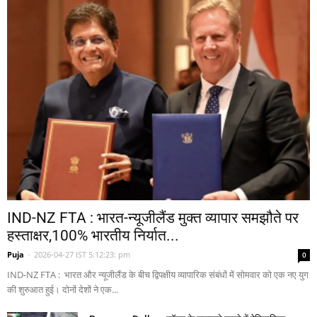
IND-NZ FTA : भारत-न्यूजीलैंड मुक्त व्यापार समझौते पर
हस्ताक्षर,100% भारतीय निर्यात...
Puja
-
2026-04-27 IST 5:12:23: pm
0
IND-NZ FTA : भारत और न्यूजीलैंड के बीच द्विपक्षीय व्यापारिक संबंधों में सोमवार को एक नए युग
की शुरुआत हुई। दोनों देशों ने एक...