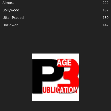
Almora
222
Bollywood
187
Uttar Pradesh
180
Haridwar
142