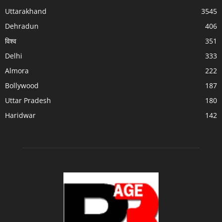
Uttarakhand
3545
Dehradun
406
विश्व
351
Delhi
333
Almora
222
Bollywood
187
Uttar Pradesh
180
Haridwar
142