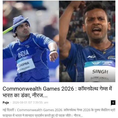
Commonwealth Games 2026 : कॉमनवेल्थ गेम्स में
भारत का डंका, नीरज...
Puja
-
2026-08-01 IST 7:39:55: am
0
नई दिल्ली। Commonwealth Games 2026 कॉमनवेल्थ गेम्स 2026 के पुरुष जैवलिन थ्रो
फाइनल में भारत ने शानदार प्रदर्शन करते हुए दो पदक जीते। नीरज...