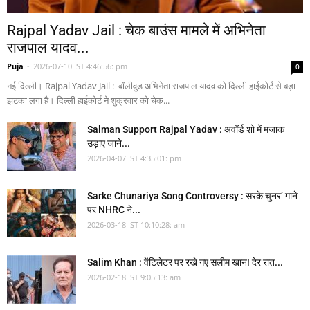
Rajpal Yadav Jail : चेक बाउंस मामले में अभिनेता
राजपाल यादव...
Puja
-
2026-07-10 IST 4:46:56: pm
0
नई दिल्ली। Rajpal Yadav Jail : बॉलीवुड अभिनेता राजपाल यादव को दिल्ली हाईकोर्ट से बड़ा
झटका लगा है। दिल्ली हाईकोर्ट ने शुक्रवार को चेक...
Salman Support Rajpal Yadav : अवॉर्ड शो में मजाक
उड़ाए जाने...
2026-04-07 IST 4:35:01: pm
Sarke Chunariya Song Controversy : सरके चुनर’ गाने
पर NHRC ने...
2026-03-18 IST 10:10:28: am
Salim Khan : वेंटिलेटर पर रखे गए सलीम खान! देर रात...
2026-02-18 IST 9:05:13: am