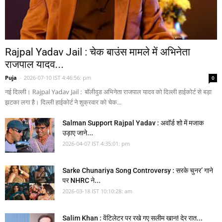
Rajpal Yadav Jail : चेक बाउंस मामले में अभिनेता
राजपाल यादव...
Puja
-
2026-07-10 IST 4:46:56: pm
0
नई दिल्ली। Rajpal Yadav Jail : बॉलीवुड अभिनेता राजपाल यादव को दिल्ली हाईकोर्ट से बड़ा
झटका लगा है। दिल्ली हाईकोर्ट ने शुक्रवार को चेक...
Salman Support Rajpal Yadav : अवॉर्ड शो में मजाक
उड़ाए जाने...
2026-04-07 IST 4:35:01: pm
Sarke Chunariya Song Controversy : सरके चुनर’ गाने
पर NHRC ने...
2026-03-18 IST 10:10:28: am
Salim Khan : वेंटिलेटर पर रखे गए सलीम खान! देर रात...