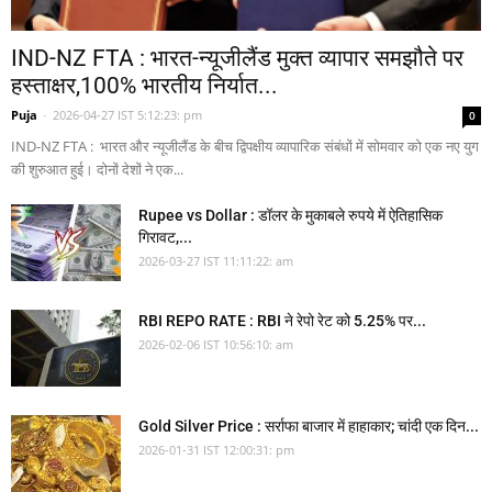
IND-NZ FTA : भारत-न्यूजीलैंड मुक्त व्यापार समझौते पर
हस्ताक्षर,100% भारतीय निर्यात...
Puja
-
2026-04-27 IST 5:12:23: pm
0
IND-NZ FTA : भारत और न्यूजीलैंड के बीच द्विपक्षीय व्यापारिक संबंधों में सोमवार को एक नए युग
की शुरुआत हुई। दोनों देशों ने एक...
Rupee vs Dollar : डॉलर के मुकाबले रुपये में ऐतिहासिक
गिरावट,...
2026-03-27 IST 11:11:22: am
RBI REPO RATE : RBI ने रेपो रेट को 5.25% पर...
2026-02-06 IST 10:56:10: am
Gold Silver Price : सर्राफा बाजार में हाहाकार; चांदी एक दिन...
2026-01-31 IST 12:00:31: pm