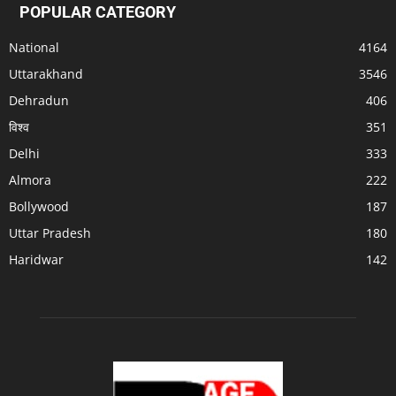
POPULAR CATEGORY
National
4164
Uttarakhand
3546
Dehradun
406
विश्व
351
Delhi
333
Almora
222
Bollywood
187
Uttar Pradesh
180
Haridwar
142