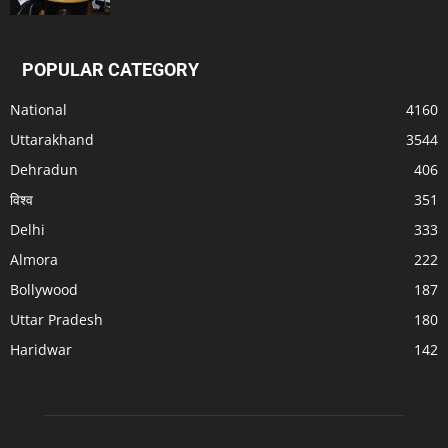
POPULAR CATEGORY
National
4160
Uttarakhand
3544
Dehradun
406
विश्व
351
Delhi
333
Almora
222
Bollywood
187
Uttar Pradesh
180
Haridwar
142