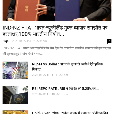
IND-NZ FTA : भारत-न्यूजीलैंड मुक्त व्यापार समझौते पर
हस्ताक्षर,100% भारतीय निर्यात...
Puja
-
2026-04-27 IST 5:12:23: pm
0
IND-NZ FTA : भारत और न्यूजीलैंड के बीच द्विपक्षीय व्यापारिक संबंधों में सोमवार को एक नए युग
की शुरुआत हुई। दोनों देशों ने एक...
Rupee vs Dollar : डॉलर के मुकाबले रुपये में ऐतिहासिक
गिरावट,...
2026-03-27 IST 11:11:22: am
RBI REPO RATE : RBI ने रेपो रेट को 5.25% पर...
2026-02-06 IST 10:56:10: am
Gold Silver Price : सर्राफा बाजार में हाहाकार; चांदी एक दिन...