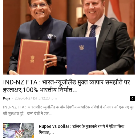
IND-NZ FTA : भारत-न्यूजीलैंड मुक्त व्यापार समझौते पर
हस्ताक्षर,100% भारतीय निर्यात...
Puja
-
2026-04-27 IST 5:12:23: pm
0
IND-NZ FTA : भारत और न्यूजीलैंड के बीच द्विपक्षीय व्यापारिक संबंधों में सोमवार को एक नए युग
की शुरुआत हुई। दोनों देशों ने एक...
Rupee vs Dollar : डॉलर के मुकाबले रुपये में ऐतिहासिक
गिरावट,...