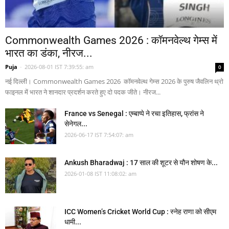
Commonwealth Games 2026 : कॉमनवेल्थ गेम्स में
भारत का डंका, नीरज...
Puja
-
2026-08-01 IST 7:39:55: am
0
नई दिल्ली। Commonwealth Games 2026 कॉमनवेल्थ गेम्स 2026 के पुरुष जैवलिन थ्रो
फाइनल में भारत ने शानदार प्रदर्शन करते हुए दो पदक जीते। नीरज...
France vs Senegal : एम्बाप्पे ने रचा इतिहास, फ्रांस ने
सेनेगल...
2026-06-17 IST 7:54:07: am
Ankush Bharadwaj : 17 साल की शूटर से यौन शोषण के...
2026-01-08 IST 11:08:02: am
ICC Women’s Cricket World Cup : स्नेह राणा को सीएम
धामी...