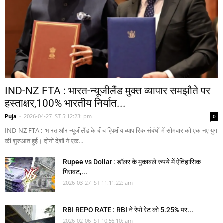
IND-NZ FTA : भारत-न्यूजीलैंड मुक्त व्यापार समझौते पर
हस्ताक्षर,100% भारतीय निर्यात...
Puja
-
2026-04-27 IST 5:12:23: pm
0
IND-NZ FTA : भारत और न्यूजीलैंड के बीच द्विपक्षीय व्यापारिक संबंधों में सोमवार को एक नए युग
की शुरुआत हुई। दोनों देशों ने एक...
Rupee vs Dollar : डॉलर के मुकाबले रुपये में ऐतिहासिक
गिरावट,...
2026-03-27 IST 11:11:22: am
RBI REPO RATE : RBI ने रेपो रेट को 5.25% पर...
2026-02-06 IST 10:56:10: am