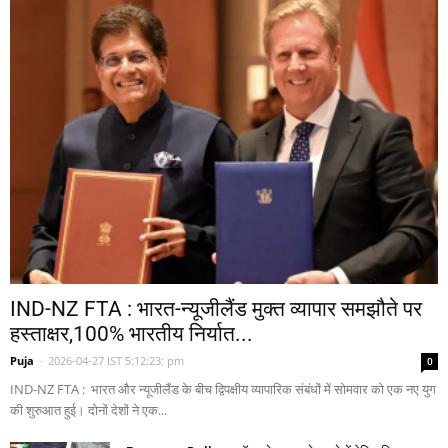
IND-NZ FTA : भारत-न्यूजीलैंड मुक्त व्यापार समझौते पर
हस्ताक्षर,100% भारतीय निर्यात...
Puja
-
2026-04-27 IST 5:12:23: pm
0
IND-NZ FTA : भारत और न्यूजीलैंड के बीच द्विपक्षीय व्यापारिक संबंधों में सोमवार को एक नए युग
की शुरुआत हुई। दोनों देशों ने एक...