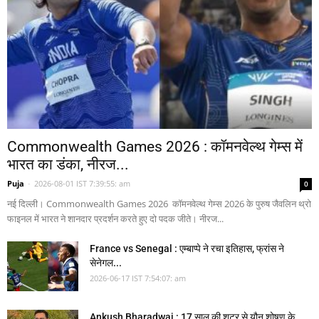
Commonwealth Games 2026 : कॉमनवेल्थ गेम्स में
भारत का डंका, नीरज...
Puja
-
2026-08-01 IST 7:39:55: am
0
नई दिल्ली। Commonwealth Games 2026 कॉमनवेल्थ गेम्स 2026 के पुरुष जैवलिन थ्रो
फाइनल में भारत ने शानदार प्रदर्शन करते हुए दो पदक जीते। नीरज...
France vs Senegal : एम्बाप्पे ने रचा इतिहास, फ्रांस ने
सेनेगल...
2026-06-17 IST 7:54:07: am
Ankush Bharadwaj : 17 साल की शूटर से यौन शोषण के...