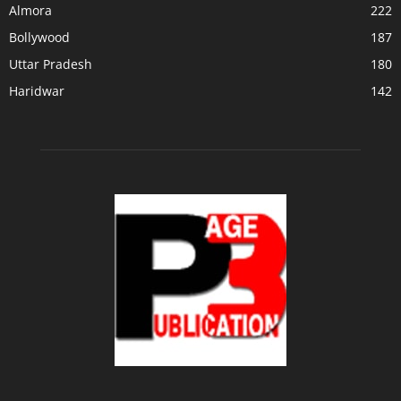
Almora
222
Bollywood
187
Uttar Pradesh
180
Haridwar
142