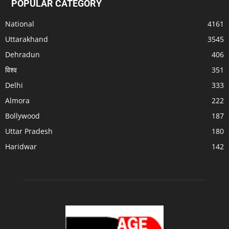
POPULAR CATEGORY
National
4161
Uttarakhand
3545
Dehradun
406
विश्व
351
Delhi
333
Almora
222
Bollywood
187
Uttar Pradesh
180
Haridwar
142