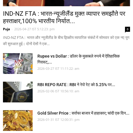
IND-NZ FTA : भारत-न्यूजीलैंड मुक्त व्यापार समझौते पर
हस्ताक्षर,100% भारतीय निर्यात...
Puja
-
2026-04-27 IST 5:12:23: pm
0
IND-NZ FTA : भारत और न्यूजीलैंड के बीच द्विपक्षीय व्यापारिक संबंधों में सोमवार को एक नए युग
की शुरुआत हुई। दोनों देशों ने एक...
Rupee vs Dollar : डॉलर के मुकाबले रुपये में ऐतिहासिक
गिरावट,...
2026-03-27 IST 11:11:22: am
RBI REPO RATE : RBI ने रेपो रेट को 5.25% पर...
2026-02-06 IST 10:56:10: am
Gold Silver Price : सर्राफा बाजार में हाहाकार; चांदी एक दिन...
2026-01-31 IST 12:00:31: pm