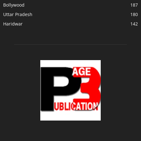
Bollywood
187
Uttar Pradesh
180
Haridwar
142