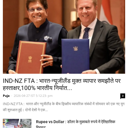
IND-NZ FTA : भारत-न्यूजीलैंड मुक्त व्यापार समझौते पर
हस्ताक्षर,100% भारतीय निर्यात...
Puja
-
2026-04-27 IST 5:12:23: pm
0
IND-NZ FTA : भारत और न्यूजीलैंड के बीच द्विपक्षीय व्यापारिक संबंधों में सोमवार को एक नए युग
की शुरुआत हुई। दोनों देशों ने एक...
Rupee vs Dollar : डॉलर के मुकाबले रुपये में ऐतिहासिक
गिरावट,...