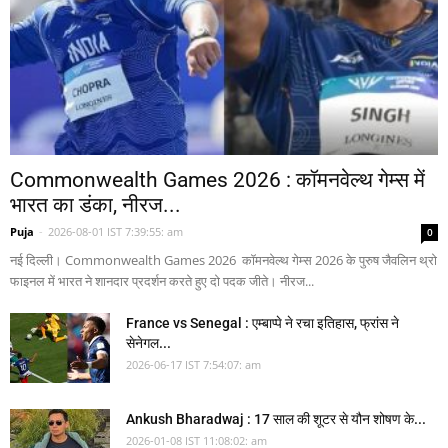
Commonwealth Games 2026 : कॉमनवेल्थ गेम्स में
भारत का डंका, नीरज...
Puja
-
2026-08-01 IST 7:39:55: am
0
नई दिल्ली। Commonwealth Games 2026 कॉमनवेल्थ गेम्स 2026 के पुरुष जैवलिन थ्रो
फाइनल में भारत ने शानदार प्रदर्शन करते हुए दो पदक जीते। नीरज...
France vs Senegal : एम्बाप्पे ने रचा इतिहास, फ्रांस ने
सेनेगल...
2026-06-17 IST 7:54:07: am
Ankush Bharadwaj : 17 साल की शूटर से यौन शोषण के...
2026-01-08 IST 11:08:02: am