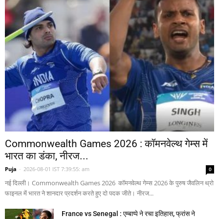
Commonwealth Games 2026 : कॉमनवेल्थ गेम्स में
भारत का डंका, नीरज...
Puja
-
2026-08-01 IST 7:39:55: am
0
नई दिल्ली। Commonwealth Games 2026 कॉमनवेल्थ गेम्स 2026 के पुरुष जैवलिन थ्रो
फाइनल में भारत ने शानदार प्रदर्शन करते हुए दो पदक जीते। नीरज...
France vs Senegal : एम्बाप्पे ने रचा इतिहास, फ्रांस ने