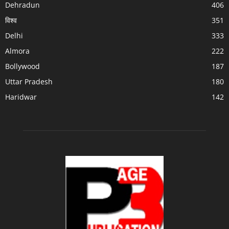
Dehradun
406
विश्व
351
Delhi
333
Almora
222
Bollywood
187
Uttar Pradesh
180
Haridwar
142