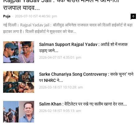
Rajpal Yadav Jail : चेक बाउंस मामले में अभिनेता
राजपाल यादव...
Puja
-
2026-07-10 IST 4:46:56: pm
0
नई दिल्ली। Rajpal Yadav Jail : बॉलीवुड अभिनेता राजपाल यादव को दिल्ली हाईकोर्ट से बड़ा
झटका लगा है। दिल्ली हाईकोर्ट ने शुक्रवार को चेक...
Salman Support Rajpal Yadav : अवॉर्ड शो में मजाक
उड़ाए जाने...
2026-04-07 IST 4:35:01: pm
Sarke Chunariya Song Controversy : सरके चुनर’ गाने
पर NHRC ने...
2026-03-18 IST 10:10:28: am
Salim Khan : वेंटिलेटर पर रखे गए सलीम खान! देर रात...
2026-02-18 IST 9:05:13: am