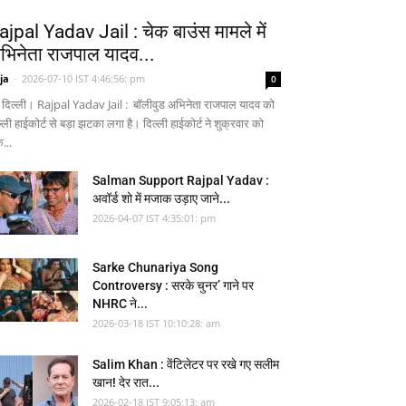
ajpal Yadav Jail : चेक बाउंस मामले में
भिनेता राजपाल यादव...
ja
-
2026-07-10 IST 4:46:56: pm
0
 दिल्ली। Rajpal Yadav Jail : बॉलीवुड अभिनेता राजपाल यादव को
्ली हाईकोर्ट से बड़ा झटका लगा है। दिल्ली हाईकोर्ट ने शुक्रवार को
...
Salman Support Rajpal Yadav :
अवॉर्ड शो में मजाक उड़ाए जाने...
2026-04-07 IST 4:35:01: pm
Sarke Chunariya Song
Controversy : सरके चुनर’ गाने पर
NHRC ने...
2026-03-18 IST 10:10:28: am
Salim Khan : वेंटिलेटर पर रखे गए सलीम
खान! देर रात...
2026-02-18 IST 9:05:13: am