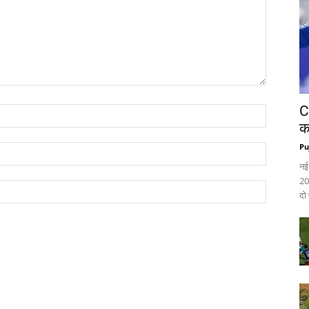
C
क
Pu
नई
20
दो