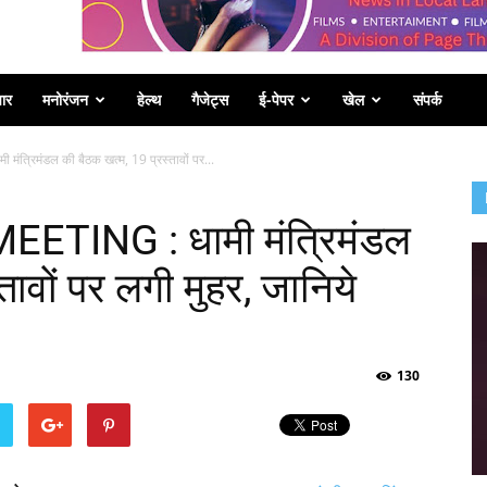
पार
मनोरंजन
हेल्थ
गैजेट्स
ई-पेपर
खेल
संपर्क
रिमंडल की बैठक खत्म, 19 प्रस्तावों पर...
TING : धामी मंत्रिमंडल
तावों पर लगी मुहर, जानिये
130