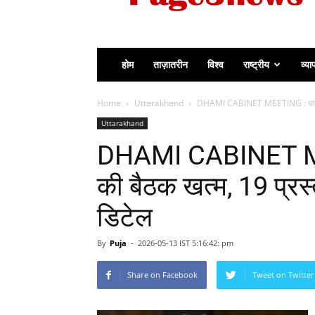
होम
ताज़ातरीन
विश्व
राष्ट्रीय
व्या
Home
Uttarakhand
DHAMI CABINET MEETING : धामी मंत्
Uttarakhand
DHAMI CABINET MEE
की बैठक खत्म, 19 प्रस्
डिटेल
By
Puja
-
2026-05-13 IST 5:16:42: pm
Share on Facebook
Tweet on Twitter