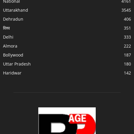
National
4161
Uttarakhand
3545
Dehradun
406
विश्व
351
Delhi
333
Almora
222
Bollywood
187
Uttar Pradesh
180
Haridwar
142