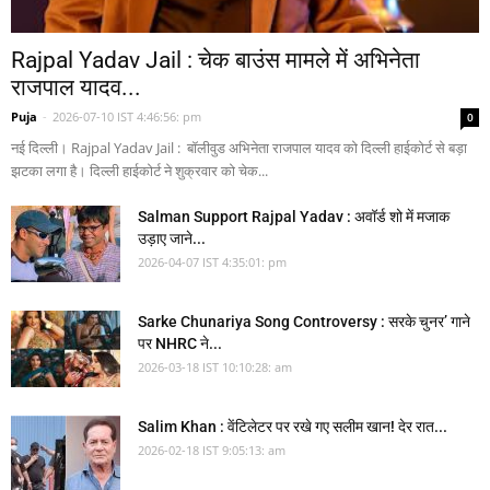
Rajpal Yadav Jail : चेक बाउंस मामले में अभिनेता
राजपाल यादव...
Puja
-
2026-07-10 IST 4:46:56: pm
0
नई दिल्ली। Rajpal Yadav Jail : बॉलीवुड अभिनेता राजपाल यादव को दिल्ली हाईकोर्ट से बड़ा
झटका लगा है। दिल्ली हाईकोर्ट ने शुक्रवार को चेक...
Salman Support Rajpal Yadav : अवॉर्ड शो में मजाक
उड़ाए जाने...
2026-04-07 IST 4:35:01: pm
Sarke Chunariya Song Controversy : सरके चुनर’ गाने
पर NHRC ने...
2026-03-18 IST 10:10:28: am
Salim Khan : वेंटिलेटर पर रखे गए सलीम खान! देर रात...
2026-02-18 IST 9:05:13: am