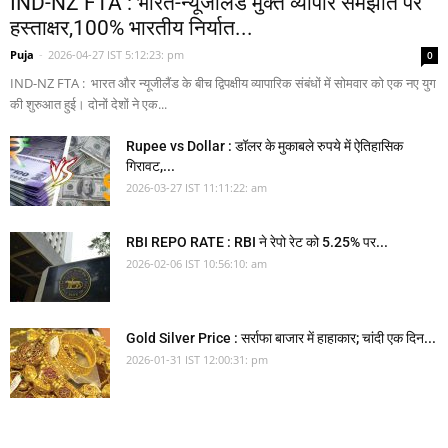
IND-NZ FTA : भारत-न्यूजीलैंड मुक्त व्यापार समझौते पर
हस्ताक्षर,100% भारतीय निर्यात...
Puja
-
2026-04-27 IST 5:12:23: pm
0
IND-NZ FTA : भारत और न्यूजीलैंड के बीच द्विपक्षीय व्यापारिक संबंधों में सोमवार को एक नए युग
की शुरुआत हुई। दोनों देशों ने एक...
Rupee vs Dollar : डॉलर के मुकाबले रुपये में ऐतिहासिक
गिरावट,...
2026-03-27 IST 11:11:22: am
RBI REPO RATE : RBI ने रेपो रेट को 5.25% पर...
2026-02-06 IST 10:56:10: am
Gold Silver Price : सर्राफा बाजार में हाहाकार; चांदी एक दिन...
2026-01-31 IST 12:00:31: pm