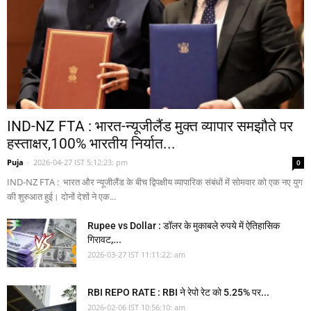
IND-NZ FTA : भारत-न्यूजीलैंड मुक्त व्यापार समझौते पर
हस्ताक्षर,100% भारतीय निर्यात...
Puja
-
2026-04-27 IST 5:12:23: pm
0
IND-NZ FTA : भारत और न्यूजीलैंड के बीच द्विपक्षीय व्यापारिक संबंधों में सोमवार को एक नए युग
की शुरुआत हुई। दोनों देशों ने एक...
Rupee vs Dollar : डॉलर के मुकाबले रुपये में ऐतिहासिक
गिरावट,...
2026-03-27 IST 11:11:22: am
RBI REPO RATE : RBI ने रेपो रेट को 5.25% पर...
2026-02-06 IST 10:56:10: am