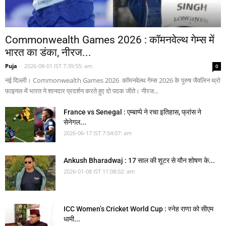
Commonwealth Games 2026 : कॉमनवेल्थ गेम्स में
भारत का डंका, नीरज...
Puja
-
2026-08-01 IST 7:39:55: am
0
नई दिल्ली। Commonwealth Games 2026 कॉमनवेल्थ गेम्स 2026 के पुरुष जैवलिन थ्रो
फाइनल में भारत ने शानदार प्रदर्शन करते हुए दो पदक जीते। नीरज...
France vs Senegal : एम्बाप्पे ने रचा इतिहास, फ्रांस ने
सेनेगल...
2026-06-17 IST 7:54:07: am
Ankush Bharadwaj : 17 साल की शूटर से यौन शोषण के...
2026-01-08 IST 11:08:02: am
ICC Women’s Cricket World Cup : स्नेह राणा को सीएम
धामी...