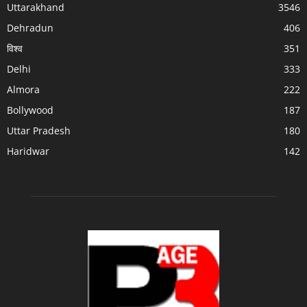
Uttarakhand
3546
Dehradun
406
विश्व
351
Delhi
333
Almora
222
Bollywood
187
Uttar Pradesh
180
Haridwar
142