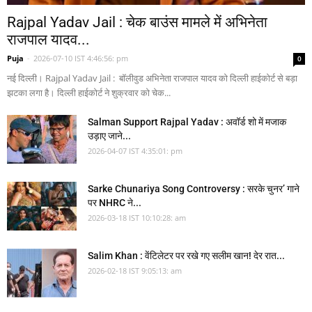
Rajpal Yadav Jail : चेक बाउंस मामले में अभिनेता
राजपाल यादव...
Puja
-
2026-07-10 IST 4:46:56: pm
0
नई दिल्ली। Rajpal Yadav Jail : बॉलीवुड अभिनेता राजपाल यादव को दिल्ली हाईकोर्ट से बड़ा
झटका लगा है। दिल्ली हाईकोर्ट ने शुक्रवार को चेक...
Salman Support Rajpal Yadav : अवॉर्ड शो में मजाक
उड़ाए जाने...
2026-04-07 IST 4:35:01: pm
Sarke Chunariya Song Controversy : सरके चुनर’ गाने
पर NHRC ने...
2026-03-18 IST 10:10:28: am
Salim Khan : वेंटिलेटर पर रखे गए सलीम खान! देर रात...
2026-02-18 IST 9:05:13: am