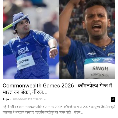
Commonwealth Games 2026 : कॉमनवेल्थ गेम्स में
भारत का डंका, नीरज...
Puja
-
2026-08-01 IST 7:39:55: am
0
नई दिल्ली। Commonwealth Games 2026 कॉमनवेल्थ गेम्स 2026 के पुरुष जैवलिन थ्रो
फाइनल में भारत ने शानदार प्रदर्शन करते हुए दो पदक जीते। नीरज...