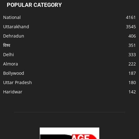
POPULAR CATEGORY
National
4161
Uttarakhand
3545
Dehradun
406
विश्व
351
Delhi
333
Almora
222
Bollywood
187
Uttar Pradesh
180
Haridwar
142