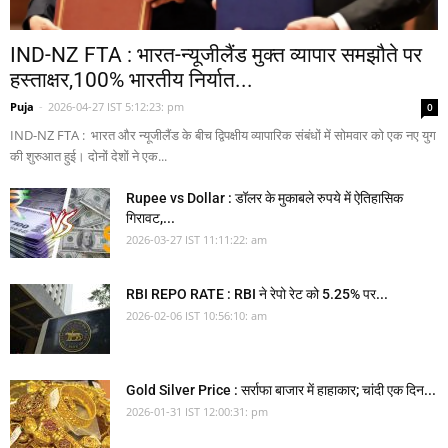
IND-NZ FTA : भारत-न्यूजीलैंड मुक्त व्यापार समझौते पर
हस्ताक्षर,100% भारतीय निर्यात...
Puja
-
2026-04-27 IST 5:12:23: pm
0
IND-NZ FTA : भारत और न्यूजीलैंड के बीच द्विपक्षीय व्यापारिक संबंधों में सोमवार को एक नए युग
की शुरुआत हुई। दोनों देशों ने एक...
Rupee vs Dollar : डॉलर के मुकाबले रुपये में ऐतिहासिक
गिरावट,...
2026-03-27 IST 11:11:22: am
RBI REPO RATE : RBI ने रेपो रेट को 5.25% पर...
2026-02-06 IST 10:56:10: am
Gold Silver Price : सर्राफा बाजार में हाहाकार; चांदी एक दिन...
2026-01-31 IST 12:00:31: pm