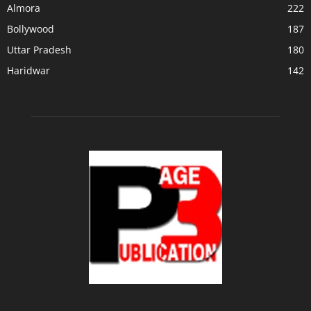
Almora
222
Bollywood
187
Uttar Pradesh
180
Haridwar
142