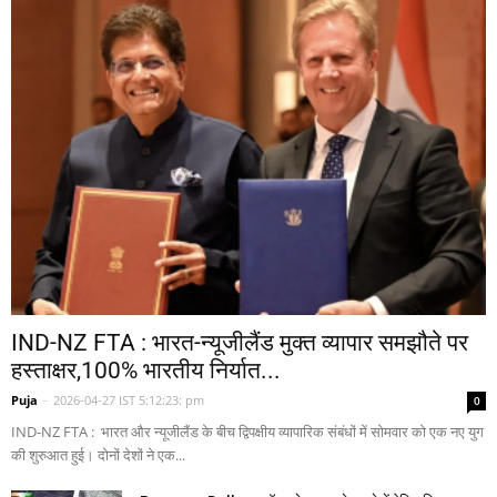
IND-NZ FTA : भारत-न्यूजीलैंड मुक्त व्यापार समझौते पर
हस्ताक्षर,100% भारतीय निर्यात...
Puja
-
2026-04-27 IST 5:12:23: pm
0
IND-NZ FTA : भारत और न्यूजीलैंड के बीच द्विपक्षीय व्यापारिक संबंधों में सोमवार को एक नए युग
की शुरुआत हुई। दोनों देशों ने एक...