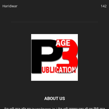
Haridwar
142
ABOUT US
पेज थ्री न्यूज़ डॉट इन (page3news.in ) पेज थ्री समाचार पत्र की एक हिंदी न्यूज़