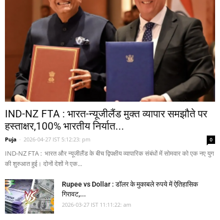
IND-NZ FTA : भारत-न्यूजीलैंड मुक्त व्यापार समझौते पर
हस्ताक्षर,100% भारतीय निर्यात...
Puja
-
2026-04-27 IST 5:12:23: pm
0
IND-NZ FTA : भारत और न्यूजीलैंड के बीच द्विपक्षीय व्यापारिक संबंधों में सोमवार को एक नए युग
की शुरुआत हुई। दोनों देशों ने एक...
Rupee vs Dollar : डॉलर के मुकाबले रुपये में ऐतिहासिक
गिरावट,...
2026-03-27 IST 11:11:22: am