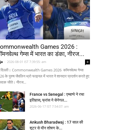
ommonwealth Games 2026 :
ॉमनवेल्थ गेम्स में भारत का डंका, नीरज...
ja
-
2026-08-01 IST 7:39:55: am
0
 दिल्ली। Commonwealth Games 2026 कॉमनवेल्थ गेम्स
26 के पुरुष जैवलिन थ्रो फाइनल में भारत ने शानदार प्रदर्शन करते हुए
 पदक जीते। नीरज...
France vs Senegal : एम्बाप्पे ने रचा
इतिहास, फ्रांस ने सेनेगल...
2026-06-17 IST 7:54:07: am
Ankush Bharadwaj : 17 साल की
शूटर से यौन शोषण के...