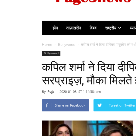
होम
ताज़ातरीन
विश्व
राष्ट्रीय
व्या
Home
Bollywood
कपिल शर्मा ने दिया दीपिका पादुकोण को बर्थ
Bollywood
कपिल शर्मा ने दिया दीपि
सरप्राइज़, मौका मिलते ह
By
Puja
-
2020-01-03 IST 1:14:38: pm
Share on Facebook
Tweet on Twitter