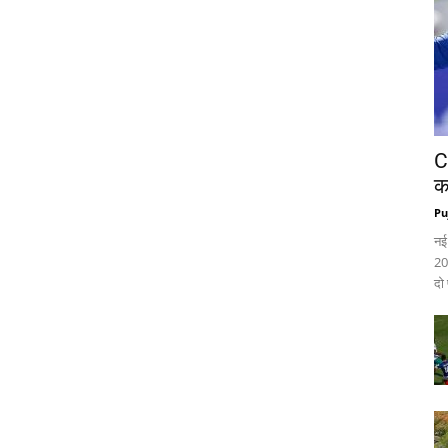
C
क
Pu
नई
20
दो