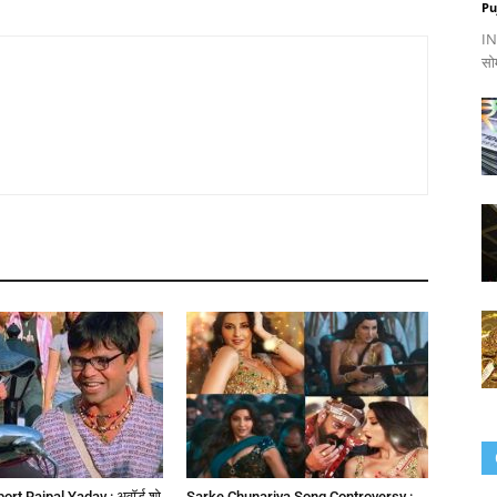
Pu
IND
सो
rt Rajpal Yadav : अवॉर्ड शो
Sarke Chunariya Song Controversy :