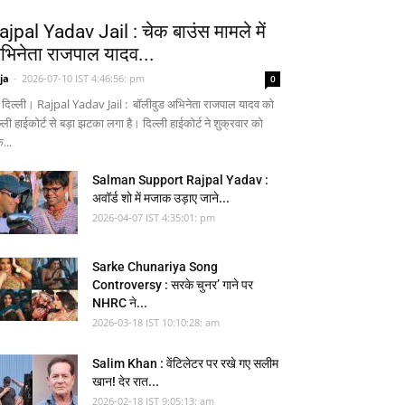
ajpal Yadav Jail : चेक बाउंस मामले में
भिनेता राजपाल यादव...
ja
-
2026-07-10 IST 4:46:56: pm
0
 दिल्ली। Rajpal Yadav Jail : बॉलीवुड अभिनेता राजपाल यादव को
्ली हाईकोर्ट से बड़ा झटका लगा है। दिल्ली हाईकोर्ट ने शुक्रवार को
...
Salman Support Rajpal Yadav :
अवॉर्ड शो में मजाक उड़ाए जाने...
2026-04-07 IST 4:35:01: pm
Sarke Chunariya Song
Controversy : सरके चुनर’ गाने पर
NHRC ने...
2026-03-18 IST 10:10:28: am
Salim Khan : वेंटिलेटर पर रखे गए सलीम
खान! देर रात...
2026-02-18 IST 9:05:13: am