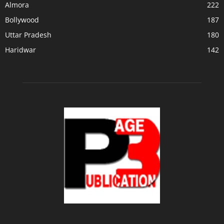
Almora
222
Bollywood
187
Uttar Pradesh
180
Haridwar
142