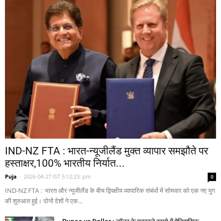
IND-NZ FTA : भारत-न्यूजीलैंड मुक्त व्यापार समझौते पर
हस्ताक्षर,100% भारतीय निर्यात...
Puja
-
2026-04-27 IST 5:12:23: pm
0
IND-NZ FTA : भारत और न्यूजीलैंड के बीच द्विपक्षीय व्यापारिक संबंधों में सोमवार को एक नए युग
की शुरुआत हुई। दोनों देशों ने एक...