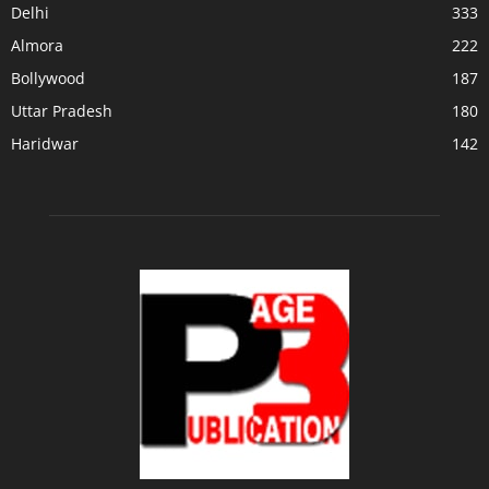
Delhi
333
Almora
222
Bollywood
187
Uttar Pradesh
180
Haridwar
142