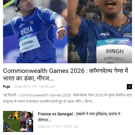
Commonwealth Games 2026 : कॉमनवेल्थ गेम्स में
भारत का डंका, नीरज...
Puja
-
2026-08-01 IST 7:39:55: am
0
नई दिल्ली। Commonwealth Games 2026 कॉमनवेल्थ गेम्स 2026 के पुरुष जैवलिन थ्रो
फाइनल में भारत ने शानदार प्रदर्शन करते हुए दो पदक जीते। नीरज...
France vs Senegal : एम्बाप्पे ने रचा इतिहास, फ्रांस ने
सेनेगल...
2026-06-17 IST 7:54:07: am