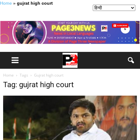
Home
»
gujrat high court
Home
Tags
Gujrat high court
Tag: gujrat high court